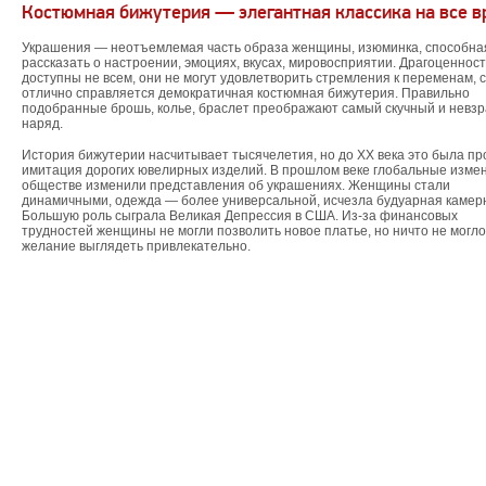
Костюмная бижутерия — элегантная классика на все в
Украшения — неотъемлемая часть образа женщины, изюминка, способна
рассказать о настроении, эмоциях, вкусах, мировосприятии. Драгоценнос
доступны не всем, они не могут удовлетворить стремления к переменам, с
отлично справляется демократичная костюмная бижутерия. Правильно
подобранные брошь, колье, браслет преображают самый скучный и невз
наряд.
История бижутерии насчитывает тысячелетия, но до XX века это была пр
имитация дорогих ювелирных изделий. В прошлом веке глобальные изме
обществе изменили представления об украшениях. Женщины стали
динамичными, одежда — более универсальной, исчезла будуарная камер
Большую роль сыграла Великая Депрессия в США. Из-за финансовых
трудностей женщины не могли позволить новое платье, но ничто не могло
желание выглядеть привлекательно.