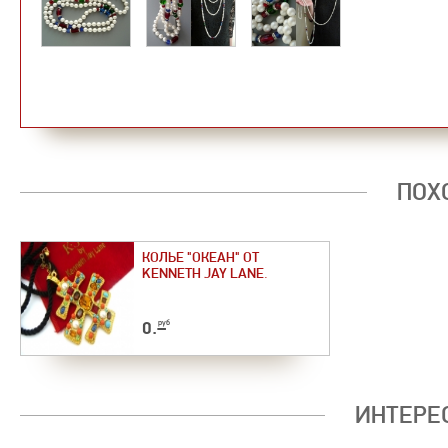
ПОХ
КОЛЬЕ "ОКЕАН" ОТ
KENNETH JAY LANE.
0
.–
руб
ИНТЕРЕ