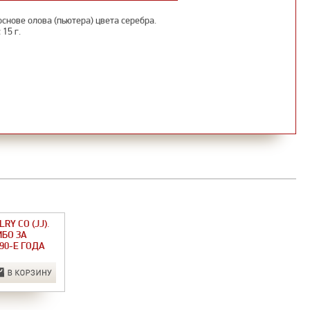
снове олова (пьютера) цвета серебра.
15 г.
RY CO (JJ).
БО ЗА
90-Е ГОДА