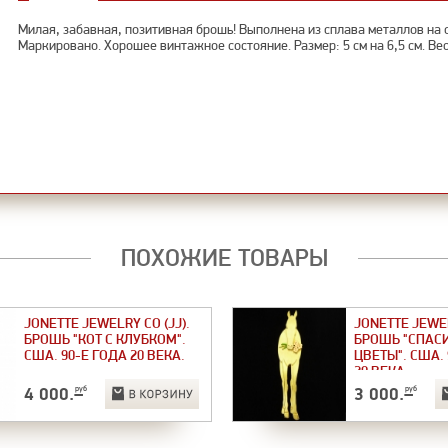
Милая, забавная, позитивная брошь! Выполнена из сплава металлов на о
Маркировано. Хорошее винтажное состояние. Размер: 5 см на 6,5 см. Вес 
ПОХОЖИЕ ТОВАРЫ
JONETTE JEWELRY CO (JJ).
JONETTE JEWEL
БРОШЬ "КОТ С КЛУБКОМ".
БРОШЬ "СПАСИ
США. 90-Е ГОДА 20 ВЕКА.
ЦВЕТЫ". США. 
20 ВЕКА.
4 000
.–
руб
3 000
.–
руб