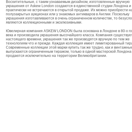
Восхитительные, с таким узнаваемым дизайном, изготовленные вручную
украшения от Аskew London создаются в единственной студии Лондона и
практически не встречаются в открытой продаже. Их можно приобрести н
полузакрытых аукционах или у знакомых антикваров в Англии. Поскольку
украшения изготавливаются в очень ограниченном количестве, то безусло
являются коллекционными и эксклюзивными.
Ювелирная компания ASKEW LONDON была основана в Лондоне в 80-х го
века и производила украшения высочайшего класса. Компания существуе
настоящего времени, украшения так же производятся вручную по тем же
технологиям что и прежде. Каждая коллекция имеет лимитированный тир
Современные коллекции этой марки купить так же трудно, как и винтажные
выпускаются ограниченным тиражом, только в одной мастерской Лондона
продаются исключительно на территории Великобритании.