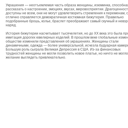
Украшения — неотъемлемая часть образа женщины, изюминка, способна
рассказать о настроении, эмоциях, вкусах, мировосприятии. Драгоценнос
доступны не всем, они не могут удовлетворить стремления к переменам, с
отлично справляется демократичная костюмная бижутерия. Правильно
подобранные брошь, колье, браслет преображают самый скучный и невз
наряд.
История бижутерии насчитывает тысячелетия, но до XX века это была пр
имитация дорогих ювелирных изделий. В прошлом веке глобальные изме
обществе изменили представления об украшениях. Женщины стали
динамичными, одежда — более универсальной, исчезла будуарная камер
Большую роль сыграла Великая Депрессия в США. Из-за финансовых
трудностей женщины не могли позволить новое платье, но ничто не могло
желание выглядеть привлекательно.