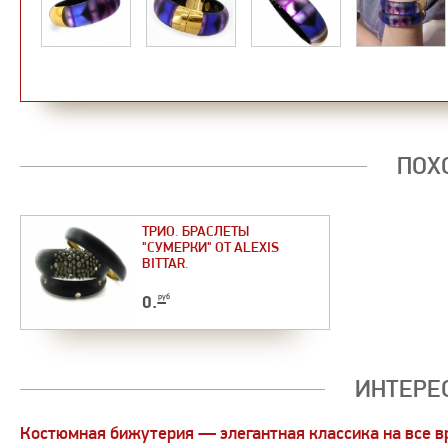
ПОХ
ТРИО. БРАСЛЕТЫ
"СУМЕРКИ" ОТ ALEXIS
BITTAR.
0
.–
руб
ИНТЕРЕ
Костюмная бижутерия — элегантная классика на все в