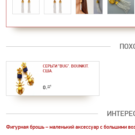
ПОХ
СЕРЬГИ "BUG". BOUNKIT.
США.
0
.–
руб
ИНТЕРЕ
Фигурная брошь – маленький аксессуар с большими в