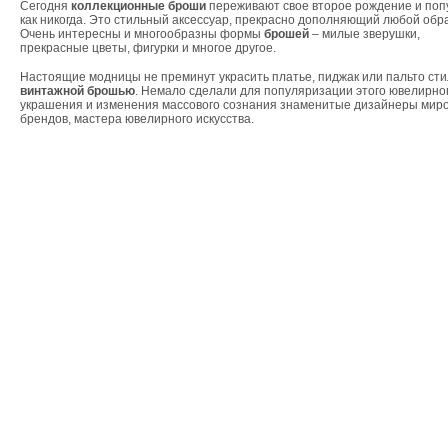
Сегодня
коллекционные броши
переживают свое второе рождение и по
как никогда. Это стильный аксессуар, прекрасно дополняющий любой обра
Очень интересны и многообразны формы
брошей
– милые зверушки,
прекрасные цветы, фигурки и многое другое.
Настоящие модницы не преминут украсить платье, пиджак или пальто ст
винтажной брошью
. Немало сделали для популяризации этого ювелирно
украшения и изменения массового сознания знаменитые дизайнеры мир
брендов, мастера ювелирного искусства.