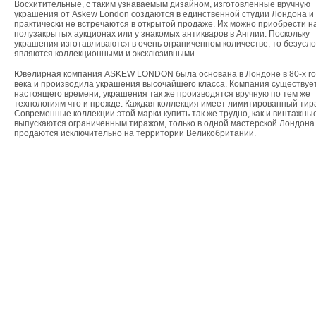
Восхитительные, с таким узнаваемым дизайном, изготовленные вручную
украшения от Аskew London создаются в единственной студии Лондона и
практически не встречаются в открытой продаже. Их можно приобрести н
полузакрытых аукционах или у знакомых антикваров в Англии. Поскольку
украшения изготавливаются в очень ограниченном количестве, то безусло
являются коллекционными и эксклюзивными.
Ювелирная компания ASKEW LONDON была основана в Лондоне в 80-х го
века и производила украшения высочайшего класса. Компания существуе
настоящего времени, украшения так же производятся вручную по тем же
технологиям что и прежде. Каждая коллекция имеет лимитированный тир
Современные коллекции этой марки купить так же трудно, как и винтажные
выпускаются ограниченным тиражом, только в одной мастерской Лондона
продаются исключительно на территории Великобритании.