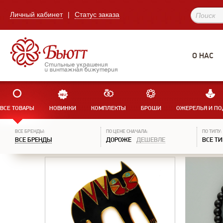
Личный кабинет
|
Статус заказа
О НАС
ВСЕ ТОВАРЫ
НОВИНКИ
КОМПЛЕКТЫ
БРОШИ
ОЖЕРЕЛЬЯ И ПО
ВСЕ БРЕНДЫ:
ПО ЦЕНЕ СНАЧАЛА:
ПО ТИПУ:
ВСЕ БРЕНДЫ
ДОРОЖЕ
ДЕШЕВЛЕ
ВСЕ Т
1
2