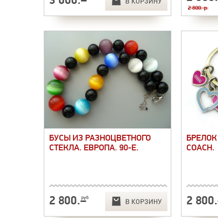
2 800. p.
БУСЫ ИЗ РАЗНОЦВЕТНОГО
БРЕЛОК
СТЕКЛА. ЕВРОПА. 90-Е.
COACH.
2 800
.–
2 800
руб