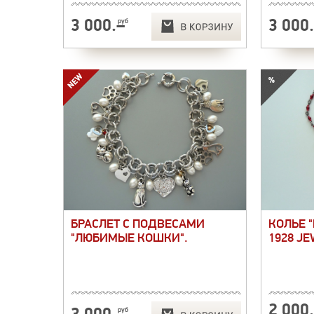
3 000
.–
3 000
руб
БРАСЛЕТ С ПОДВЕСАМИ
КОЛЬЕ "
"ЛЮБИМЫЕ КОШКИ".
1928 JE
2 000
3 000
.–
руб