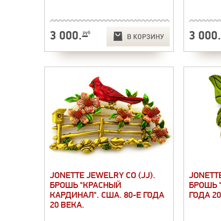
3 000
.–
3 000
руб
JONETTE JEWELRY CO (JJ).
JONETTE
БРОШЬ "КРАСНЫЙ
БРОШЬ "
КАРДИНАЛ". США. 80-Е ГОДА
ГОДА 20
20 ВЕКА.