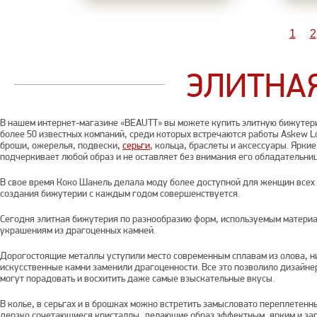
1
2
ЭЛИТНА
В нашем интернет-магазине «BEAUTT» вы можете купить элитную бижутер
более 50 известных компаний, среди которых встречаются работы Askew Lon
броши, ожерелья, подвески,
серьги
, кольца, браслеты и аксессуары. Ярки
подчеркивает любой образ и не оставляет без внимания его обладательниц
В свое время Коко Шанель делала моду более доступной для женщин всех с
создания бижутерии с каждым годом совершенствуется.
Сегодня элитная бижутерия по разнообразию форм, используемым материа
украшениям из драгоценных камней.
Дорогостоящие металлы уступили место современным сплавам из олова, ни
искусственные камни заменили драгоценности. Все это позволило дизайн
могут порадовать и восхитить даже самые взыскательные вкусы.
В колье, в серьгах и в брошках можно встретить замысловато переплетен
дерзко сочетающиеся кристаллы, делающие образ эффектным, ярким и з