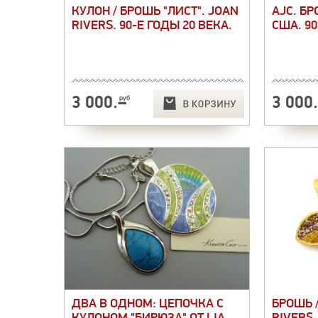
КУЛОН / БРОШЬ "ЛИСТ". JOAN
AJC. Б
RIVERS. 90-Е ГОДЫ 20 ВЕКА.
США. 90
3 000
.–
3 000
руб
ДВА В ОДНОМ: ЦЕПОЧКА С
БРОШЬ /
КУЛОНОМ "БИРЮЗА" ОТ LIA
RIVERS.