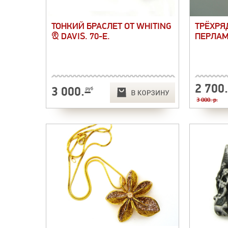
ТОНКИЙ БРАСЛЕТ ОТ WHITING
ТРЁХРЯ
& DAVIS. 70-Е.
ПЕРЛАМ
2 700
3 000
.–
руб
3 000. p.