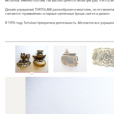
металлов. Именно поэтому так высоко ценятся литые фигуры TORTOLAN
Дизайн украшений TORTOLANI разнообразен и многолик, но его визит
считаются «трамвайчик» и парные наплечные броши «ангел и демон».
В 1976 году Tortolani прекратила деятельность. Абсолютно все украшен