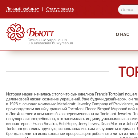
Личный кабинет
|
Статус заказа
О НАС
TO
История марки началась с того что сын ювелира Francis Tortolani пошел
делом своей жизни сознание украшений. Уже будучи дизайнером, он пе
в 1923 г. основал компанию Metalcraft Jewelry Company of Providence, 
производством линий украшений Tortolani. После Второй Мировой войн
в Лос Анжелес и компания была переименована на Tortolani Jewelry. Эт
популярна и востребована, что занималась индивидуальными заказами
киноактеров : Frank Sinatra, Bob Hope, Jerry Lewis, Dean Martin и John
Tortolani делались вручную, использовались самые лучшие материалы.
бренда является использование процесса центробежного литья из чис