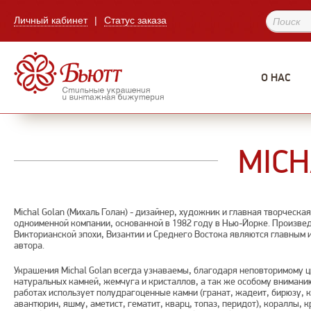
Личный кабинет
|
Статус заказа
О НАС
MICH
Michal Golan (Михаль Голан) - дизайнер, художник и главная творческ
одноименной компании, основанной в 1982 году в Нью-Йорке. Произве
Викторианской эпохи, Византии и Среднего Востока являются главным
автора.
Украшения Michal Golan всегда узнаваемы, благодаря неповторимому 
натуральных камней, жемчуга и кристаллов, а так же особому вниманию
работах использует полудрагоценные камни (гранат, жадеит, бирюзу, к
авантюрин, яшму, аметист, гематит, кварц, топаз, перидот), кораллы, 