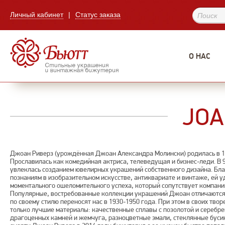
Личный кабинет
|
Статус заказа
О НАС
JOA
Джоан Риверз (урождённая Джоан Александра Молински) родилась в 1
Прославилась как комедийная актриса, телеведущая и бизнес-леди. В 9
увлеклась созданием ювелирных украшений собственного дизайна. Бл
познаниям в изобразительном искусстве, антиквариате и винтаже, ей у
моментального ошеломительного успеха, который сопутствует компани
Популярные, востребованные коллекции украшений Джоан отличаются
по своему стилю переносят нас в 1930-1950 года. При этом в своих твор
только лучшие материалы: качественные сплавы с позолотой и серебр
драгоценных камней и жемчуга, разноцветные эмали, стеклянные буси