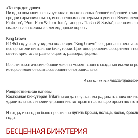
«Танец» для двоих.
Ни одна компания не выпускала столько парных брошей и брошей-трио
сродни гармоничным па, исполненным партнерами в унисон. Великолеп
Rintintin", "Pom-Pom & Tom-Tom", танцоры "Tasha & Sasha", всевозмож
сказочные насекомые, легендарные короны …
King Crown
В 1953 году свет увидела коллекция "King Crown", созданная в честь 
все ценители винтажной бижутерии. Цветовое решение ассортимент по
цвете, кристаллы разного цвета, размера, формы.
Все эти тематические броши уже на момент своего создания имели огр
которые можно носить совершенно нетривиально.
А сегодня это
коллекционное
Рождественские напевы
Костюмная бижутерия Trifari
никогда не уставала радовать своих почит
удивительные линейки украшений, которые в настоящее время являют
И тогда, и сегодня было престижно
купить броши, кольца, колье, брасл
года.
БЕСЦЕННАЯ БИЖУТЕРИЯ